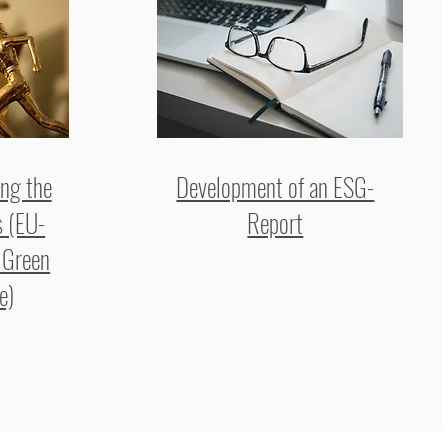
ng the
Development of an ESG-
s (EU-
Report
 Green
e)