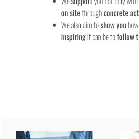
We
support
you not only wit
on site
through
concrete
act
We also aim to
show
you
ho
inspiring
it can be to
follow
t