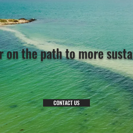
 on the path to more susta
CONTACT US