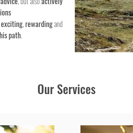
h
advice
, but also
actively
ions
w
exciting
,
rewarding
and
his
path
.
Our Services