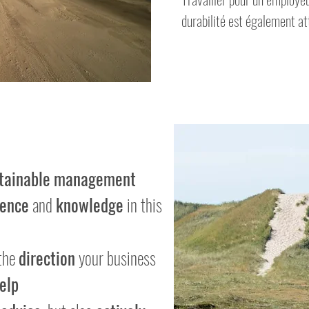
durabilité est également at
tainable
management
ience
and
knowledge
in this
the
direction
your business
elp