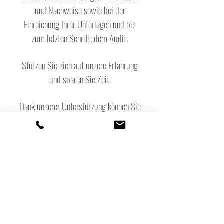
und Nachweise sowie bei der
Einreichung Ihrer Unterlagen und bis
zum letzten Schritt, dem Audit.
Stützen Sie sich auf unsere Erfahrung
und sparen Sie Zeit.
Dank unserer Unterstützung können Sie
sich ungehindert auf die Führung Ihres
Unternehmens konzentrieren, während
wir die Nachhaltigkeitsaspekte
schrittweise in Ihr Geschäft integrieren.
Erfahrungen bei der Zertifizierung für
das EU-Umweltzeichen, Clef
Verte/Green Key, GreenSign, Green